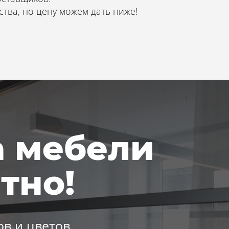
тва, но цену можем дать ниже!
а мебели
тно!
в и цветов.