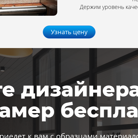
Держим уровень качес
Узнать цену
е дизайнер
замер беспла
риедет к вам с образцами материало